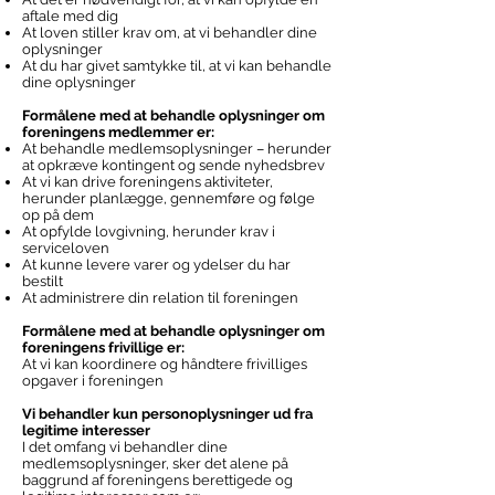
aftale med dig
At loven stiller krav om, at vi behandler dine
oplysninger
At du har givet samtykke til, at vi kan behandle
dine oplysninger
Formålene med at behandle oplysninger om
foreningens medlemmer er:
At behandle medlemsoplysninger – herunder
at opkræve kontingent og sende nyhedsbrev
At vi kan drive foreningens aktiviteter,
herunder planlægge, gennemføre og følge
op på dem
At opfylde lovgivning, herunder krav i
serviceloven
At kunne levere varer og ydelser du har
bestilt
At administrere din relation til foreningen
Formålene med at behandle oplysninger om
foreningens frivillige er:
At vi kan koordinere og håndtere frivilliges
opgaver i foreningen
Vi behandler kun personoplysninger ud fra
legitime interesser
I det omfang vi behandler dine
medlemsoplysninger, sker det alene på
baggrund af foreningens berettigede og