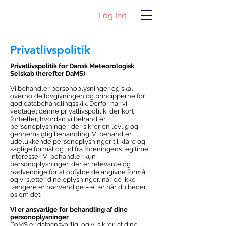
Log Ind
Privatlivspolitik
Privatlivspolitik for Dansk Meteorologisk
Selskab (herefter DaMS)
Vi behandler personoplysninger og skal
overholde lovgivningen og principperne for
god databehandlingsskik. Derfor har vi
vedtaget denne privatlivspolitik, der kort
fortæller, hvordan vi behandler
personoplysninger, der sikrer en lovlig og
gennemsigtig behandling. Vi behandler
udelukkende personoplysninger til klare og
saglige formål og ud fra foreningens legitime
interesser. Vi behandler kun
personoplysninger, der er relevante og
nødvendige for at opfylde de angivne formål,
og vi sletter dine oplysninger, når de ikke
længere er nødvendige – eller når du beder
os om det.
Vi er ansvarlige for behandling af dine
personoplysninger
DaMS er dataansvarlig, og vi sikrer, at dine