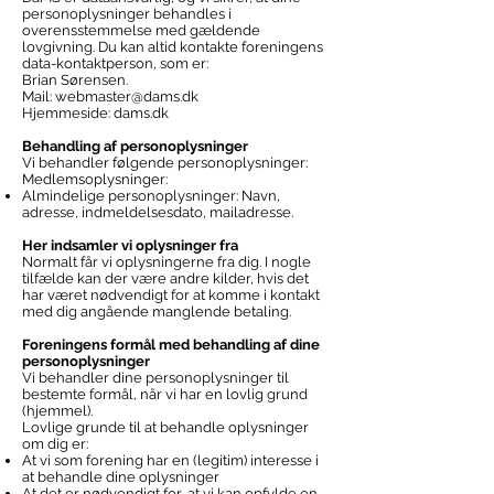
personoplysninger behandles i
overensstemmelse med gældende
lovgivning. Du kan altid kontakte foreningens
data-kontaktperson, som er:
Brian Sørensen.
Mail:
webmaster@dams.dk
Hjemmeside: dams.dk
Behandling af personoplysninger
Vi behandler følgende personoplysninger:
Medlemsoplysninger:
Almindelige personoplysninger: Navn,
adresse, indmeldelsesdato, mailadresse.
Her indsamler vi oplysninger fra
Normalt får vi oplysningerne fra dig. I nogle
tilfælde kan der være andre kilder, hvis det
har været nødvendigt for at komme i kontakt
med dig angående manglende betaling.
Foreningens formål med behandling af dine
personoplysninger
Vi behandler dine personoplysninger til
bestemte formål, når vi har en lovlig grund
(hjemmel).
Lovlige grunde til at behandle oplysninger
om dig er:
At vi som forening har en (legitim) interesse i
at behandle dine oplysninger
At det er nødvendigt for, at vi kan opfylde en