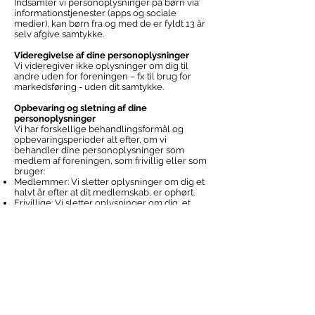
Indsamler vi personoplysninger på børn via
informationstjenester (apps og sociale
medier), kan børn fra og med de er fyldt 13 år
selv afgive samtykke.
Videregivelse af dine personoplysninger
Vi videregiver ikke oplysninger om dig til
andre uden for foreningen – fx til brug for
markedsføring - uden dit samtykke.
Opbevaring og sletning af dine
personoplysninger
Vi har forskellige behandlingsformål og
opbevaringsperioder alt efter, om vi
behandler dine personoplysninger som
medlem af foreningen, som frivillig eller som
bruger:
Medlemmer: Vi sletter oplysninger om dig et
halvt år efter at dit medlemskab, er ophørt.
Frivillige: Vi sletter oplysninger om dig, et
halvt år efter at dit frivillige arbejde ophøre.
Vi opbevarer oplysninger (i anonymiseret
form) på såvel medlemmer, frivillige og
brugere til statistik og lignende, så længe de
har historisk værdi.
Dine rettigheder
Når vi behandler dine oplysninger, har du iflg.
persondataforordningen en række
rettigheder: