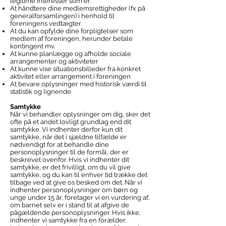
legitime interesser som er:
At håndtere dine medlemsrettigheder (fx på
generalforsamlingen) i henhold til
foreningens vedtægter
At du kan opfylde dine forpligtelser som
medlem af foreningen, herunder betale
kontingent mv.
At kunne planlægge og afholde sociale
arrangementer og aktiviteter
At kunne vise situationsbilleder fra konkret
aktivitet eller arrangement i foreningen
At bevare oplysninger med historisk værdi til
statistik og lignende
Samtykke
Når vi behandler oplysninger om dig, sker det
ofte på et andet lovligt grundlag end dit
samtykke. Vi indhenter derfor kun dit
samtykke, når det i sjældne tilfælde er
nødvendigt for at behandle dine
personoplysninger til de formål, der er
beskrevet ovenfor. Hvis vi indhenter dit
samtykke, er det frivilligt, om du vil give
samtykke, og du kan til enhver tid trække det
tilbage ved at give os besked om det. Når vi
indhenter personoplysninger om børn og
unge under 15 år, foretager vi en vurdering af,
om barnet selv er i stand til at afgive de
pågældende personoplysninger. Hvis ikke,
indhenter vi samtykke fra en forælder.