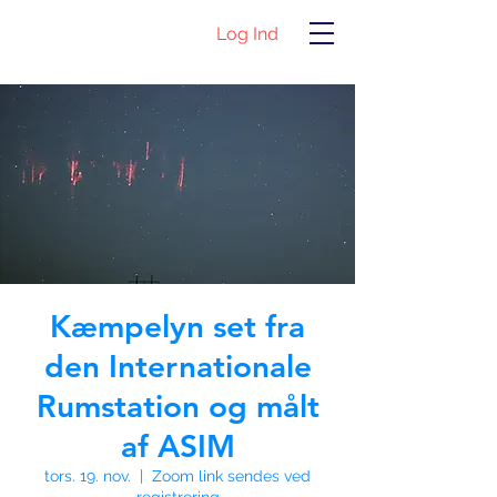
Log Ind
Kæmpelyn set fra
den Internationale
Rumstation og målt
af ASIM
tors. 19. nov.
  |  
Zoom link sendes ved