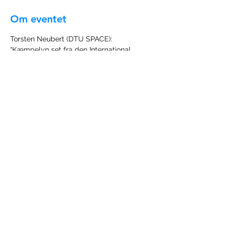
Om eventet
Torsten Neubert (DTU SPACE): 
“Kæmpelyn set fra den International 
Rumstation og målt af ASIM.". Han vil 
fortælle om lyn herunder røde feer og 
blue jets samt resultater fra ASIM 
projektet (Atmosphere-Space Interactions 
Monitor).  Vi holder mødet online. Meld 
dig allerede til nu, for at modtage 
opdateringer på mail.
Link til at deltage i det virtuelle møde 
findes i den bekræftigelsesmail man får 
ved tilmelding.
©
1979 - 2024
Dansk Meteorologisk Selskab